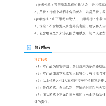
（参考价格：玉屏缆车单程90元/人次，云谷缆车
2，用餐：行程中标明未含的餐次，若需用餐，
(参考价格：山下用餐30元/人，山顶餐标：中餐60-
3，保险：不含旅游人身意外伤害险，建议客人自
4，包含项目之外未涉及的费用以及一切个人消费
预订指南
预订须知
（1）本产品为散客拼团，多日游则为多条路线
（2）本产品如因本社收客人数较少，有可能与
（3）以上价格凡住2人标准间按平均价核算房费
（4）景点游览、自由活动、停留的时间以当天
（5）团队游览中不允许擅自离团（自由活动除
外的责任。