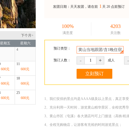
1
发团日期：天天发团，请在前
天
20 点前预订
100%
4203
满意度
关注数
下个月>
星期五
星期六
预订类型：
黄山当地跟团/含1晚住宿
4
-
+
-
预订人数：
成人
0
11
600
元
600
元
7
18
600
元
600
元
4
25
600
元
600
元
1、我们安排的景点均是AAAA级及以上景点，真正享
2、充分利用一天时间，游览黄山精华景区，全程优秀
3、黄山市区（屯溪）各大酒店均可上门接送（高铁/机
4、全程无购物店，让游客有充裕的时间游览景点；