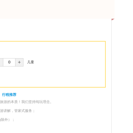
+
儿童
行程推荐
受旅游的本质！我们坚持纯玩理念。
导游讲解，管家式服务；
场除外）；