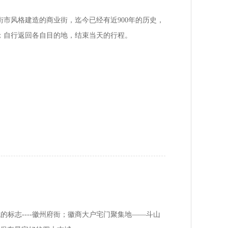
的街市风格建造的商业街，迄今已经有近900年的历史，
；自行返回各自目的地，结束当天的行程。
的标志----徽州府衙；徽商大户宅门聚集地——斗山