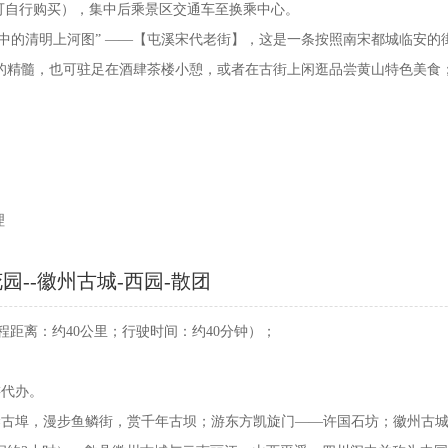
人，可自行购买），集中后乘景区交通车至换乘中心。
“活动中的清明上河图” ——【屯溪宋代老街】，这是一条按照南宋都城临安
的精髓，也可驻足在酒肆茶楼小憩，或者在古街上闲逛品尝黄山特色美食
理
园--徽州古城-西园-散团
（行程距离：约40公里；行驶时间：约40分钟）；
游代办。
渔梁古埠，漫步鱼鳞街，赏千年古坝；游东方凯旋门——许国石坊；徽州古城