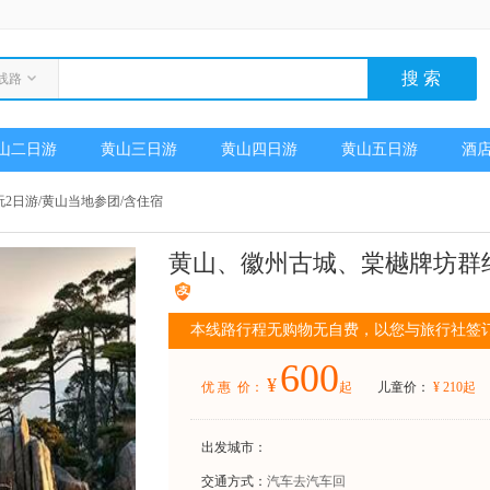
线路
山二日游
黄山三日游
黄山四日游
黄山五日游
酒
2日游/黄山当地参团/含住宿
黄山、徽州古城、棠樾牌坊群纯
本线路行程无购物无自费，以您与旅行社签
600
¥
优 惠 价：
起
儿童价：
¥
210
起
出发城市：
交通方式：
汽车去汽车回