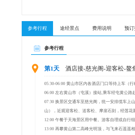
参考行程
途经景点
费用说明
预订
参考行程
第1天
酒店接-慈光阁-迎客松-鳌
05:30-06:00 黄山市区内各酒店门口等待上车
06:00 左右黄山市（屯溪）接站,乘车经屯黄公
07:30 换景区交通车至慈光阁，统一安排缆
山），近观迎客松、送客松、摩崖石刻，经莲花
12:00 午餐于天海景区用中餐。游客自理或自
13:00 再攀黄山第二高峰光明顶，与飞来石