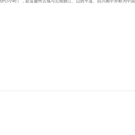
间约3小时），歙县徽州古城与云南丽江、山西平遥、四川阆中并称为中
。