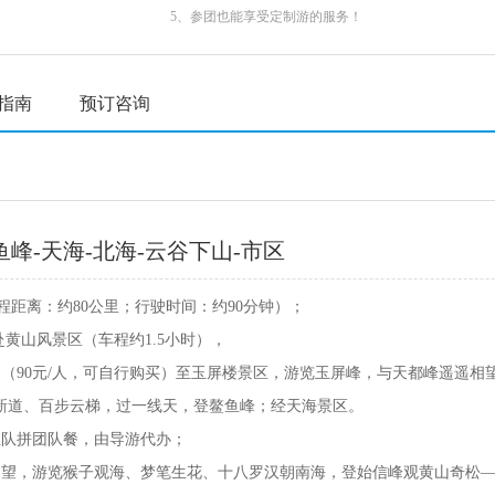
5、参团也能享受定制游的服务！
指南
预订咨询
鱼峰-天海-北海-云谷下山-市区
（行程距离：约80公里；行驶时间：约90分钟）；
路赴黄山风景区（车程约1.5小时），
车上山（90元/人，可自行购买）至玉屏楼景区，游览玉屏峰，与天都峰遥遥
新道、百步云梯，过一线天，登鳌鱼峰；经天海景区。
行组队拼团队餐，由导游代办；
遥遥相望，游览猴子观海、梦笔生花、十八罗汉朝南海，登始信峰观黄山奇