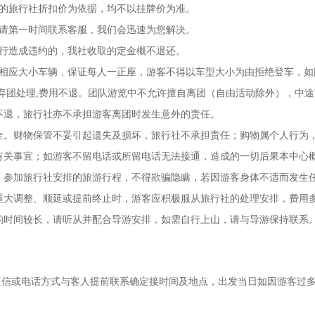
目的旅行社折扣价为依据，均不以挂牌价为准。
，请第一时间联系客服，我们会迅速为您解决。
成行造成违约的，我社收取的定金概不退还。
排相应大小车辆，保证每人一正座，游客不得以车型大小为由拒绝登车，如
作弃团处理,费用不退。团队游览中不允许擅自离团（自由活动除外），中途
不退，旅行社亦不承担游客离团时发生意外的责任。
安全。财物保管不妥引起遗失及损坏，旅行社不承担责任；购物属个人行为
有关事宜；如游客不留电话或所留电话无法接通，造成的一切后果本中心
下，参加旅行社安排的旅游行程，不得欺骗隐瞒，若因游客身体不适而发生
重大调整、顺延或提前终止时，游客应积极服从旅行社的处理安排，费用
的时间较长，请听从并配合导游安排，如需自行上山，请与导游保持联系
前以短信或电话方式与客人提前联系确定接时间及地点，出发当日如因游客过