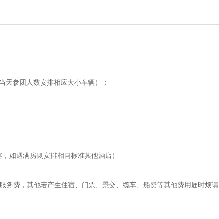
据当天参团人数安排相应大小车辆）；
宴，如遇满房则安排相同标准其他酒店）
行社服务费，其他若产生住宿、门票、景交、缆车、船费等其他费用届时烦