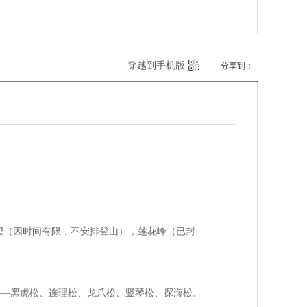
穿越到手机版
分享到：
相望（因时间有限，不安排登山），莲花峰（已封
松——黑虎松、连理松、龙爪松、竖琴松、探海松。