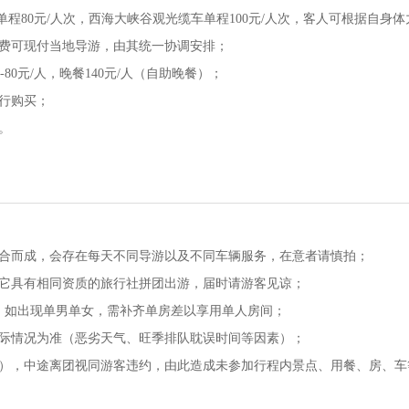
单程80元/人次，西海大峡谷观光缆车单程100元/人次，客人可根据自身
餐费可现付当地导游，由其统一协调安排；
80元/人，晚餐140元/人（自助晚餐）；
行购买；
。
组合而成，会存在每天不同导游以及不同车辆服务，在意者请慎拍；
其它具有相同资质的旅行社拼团出游，届时请游客见谅；
，如出现单男单女，需补齐单房差以享用单人房间；
实际情况为准（恶劣天气、旺季排队耽误时间等因素）；
外），中途离团视同游客违约，由此造成未参加行程内景点、用餐、房、车