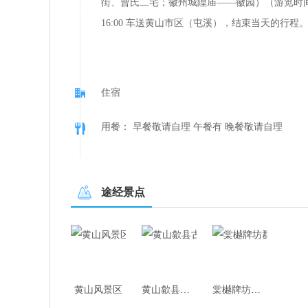
街、曹氏二宅；徽州城隍庙——徽园）（游览时
16:00 车送黄山市区（屯溪），结束当天的行程
住宿
用餐： 早餐敬请自理 午餐有 晚餐敬请自理
途经景点
黄山风景区
黄山歙县古城
棠樾牌坊群鲍家花园