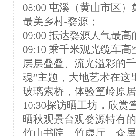
08:00 屯溪（黄山市
最美乡村-婺源；
09:00 抵达婺源人气
09:10 乘千米观光缆
层层叠叠、流光溢彩的千
魂”主题，大地艺术在这
玻璃索桥，体验篁岭原
10:30探访晒工坊，
晒秋观景台观婺源特有
竹山书院、竹虚厅、众