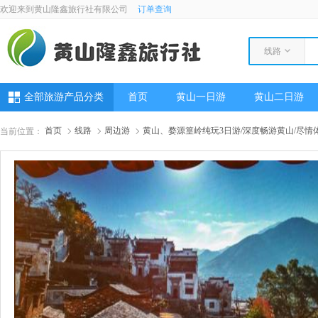
欢迎来到黄山隆鑫旅行社有限公司
订单查询
线路
全部旅游产品分类
首页
黄山一日游
黄山二日游
首页
线路
周边游
黄山、婺源篁岭纯玩3日游/深度畅游黄山/尽情
当前位置：