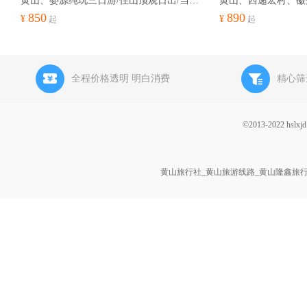
黄山、婺源纯玩三日游/住山顶观日出/当季热门线路/当地跟团游
850
890
¥
¥
起
起
全程价格透明 明白消费
精心筛
©2013-2022 h
黄山旅行社_黄山旅游线路_黄山隆鑫旅行社